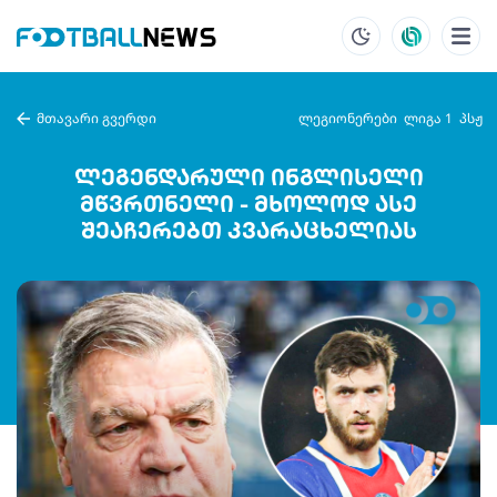
მთავარი გვერდი
ლეგიონერები
ლიგა 1
პსჟ
ლეგენდარული ინგლისელი
მწვრთნელი - მხოლოდ ასე
შეაჩერებთ კვარაცხელიას