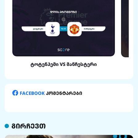
ტოტენჰემი VS მანჩესტერი
FACEBOOK
კომენტარები
გირჩევთ