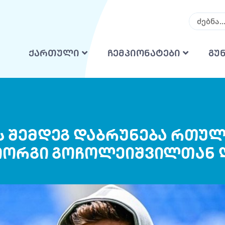
ქართული
ჩემპიონატები
გუ
ის შემდეგ დაბრუნება რთული
გიორგი გოჩოლეიშვილთან 