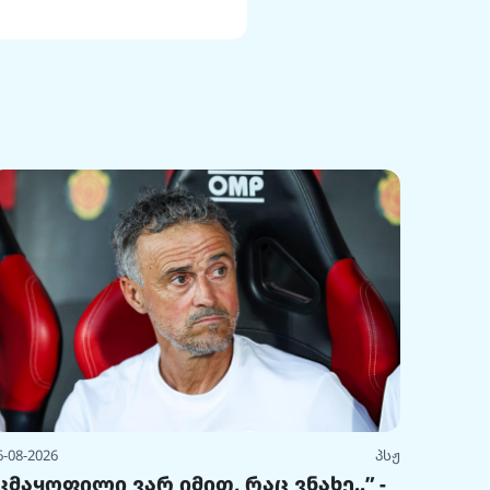
6-08-2026
პსჟ
კმაყოფილი ვარ იმით, რაც ვნახე..” -