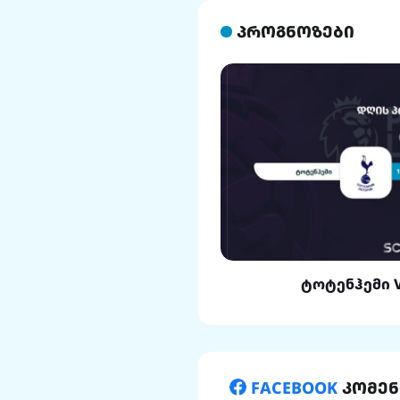
პროგნოზები
ლი VS რეალი
ტოტენჰემი 
FACEBOOK
კომენ