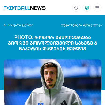
მთავარი გვერდი
ლეგიონერები
ბუნდესლიგა
PHOTO: როგორ გამოიყურება
გიორგი გოჩოლეიშვილი სახეზე 6
ნაკერის დადების შემდეგ