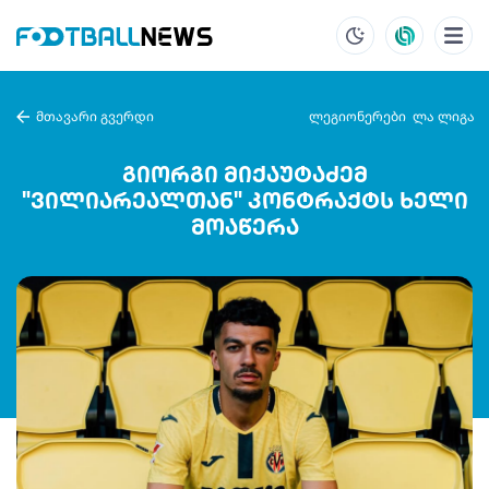
მთავარი გვერდი
ლეგიონერები
ლა ლიგა
გიორგი მიქაუტაძემ
"ვილიარეალთან" კონტრაქტს ხელი
მოაწერა