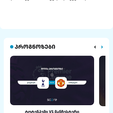
პროგნოზები
ტოტენჰემი VS მანჩესტერი