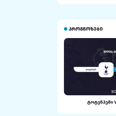
პროგნოზები
ლი VS რეალი
ტოტენჰემი 