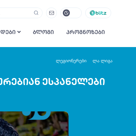
ნდები
ბლოგი
პროგნოზები
ლეგიონერები
ლა ლიგა
აურებიან ესპანელები