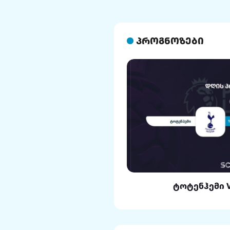
პროგნოზები
ლი VS რეალი
ტოტენჰემი 