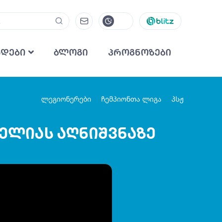
ნდები
ბლოგი
პროგნოზები
ლეგიონერები
ჩემპიონთა ლიგა
პსჟ
ხელიას აღნიშვნაზე