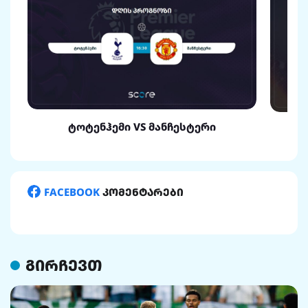
ტოტენჰემი VS მანჩესტერი
FACEBOOK
კომენტარები
გირჩევთ