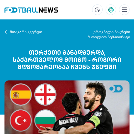
მთავარი გვერდი
ეროვნული ნაკრები
მსოფლიო ჩემპიონატი
თურქეთი განადგურდა,
საქართველომ მოიგო - როგორი
მდგომარეობაა ჩვენს ჯგუფში