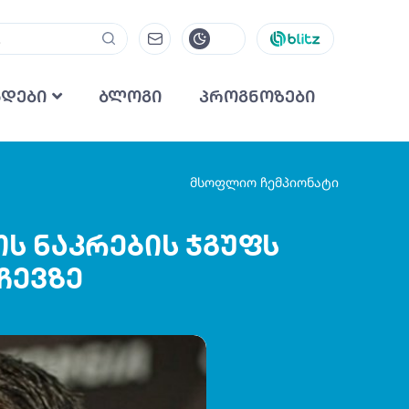
ნდები
ბლოგი
პროგნოზები
მსოფლიო ჩემპიონატი
ს ნაკრების ჯგუფს
ჩევზე