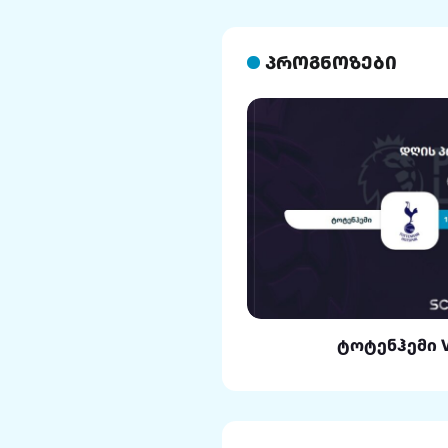
პროგნოზები
ლი VS რეალი
ტოტენჰემი 