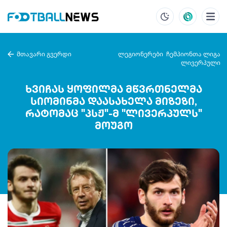
მთავარი გვერდი
ლეგიონერები
ჩემპიონთა ლიგა
ლივერპული
ხვიჩას ყოფილმა მწვრთნელმა
სიომინმა დაასახელა მიზეზი,
რატომაც "პსჟ"-მ "ლივერპულს"
მოუგო