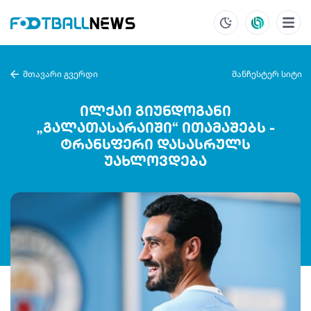
მთავარი გვერდი
მანჩესტერ სიტი
ილქაი გიუნდოგანი
„გალათასარაიში“ ითამაშებს -
ტრანსფერი დასასრულს
უახლოვდება