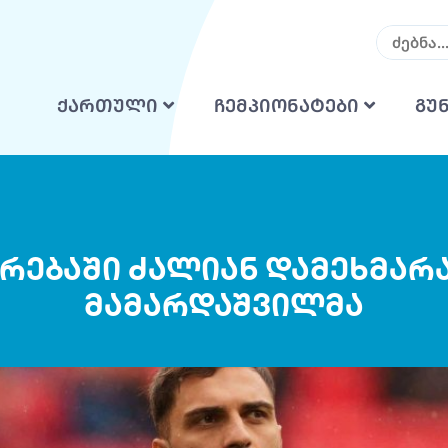
ქართული
ჩემპიონატები
გუ
რებაში ძალიან დამეხმარა“
მამარდაშვილმა