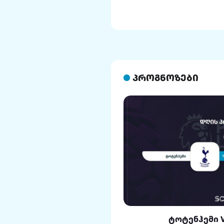
პროგნოზები
ლი VS რეალი
ტოტენჰემი 