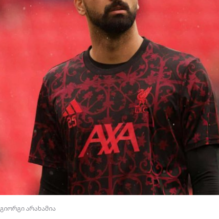
გიორგი არახამია