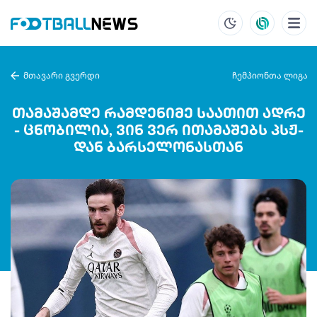
მთავარი გვერდი
ჩემპიონთა ლიგა
თამაშამდე რამდენიმე საათით ადრე
- ცნობილია, ვინ ვერ ითამაშებს პსჟ-
დან ბარსელონასთან