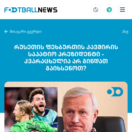
მთავარი გვერდი
პსჟ
რუსეთის ფეხბურთის კავშირის
საპატიო პრეზიდენტი -
კვარაცხელია არ გინდათ
გაიხსენოთ?