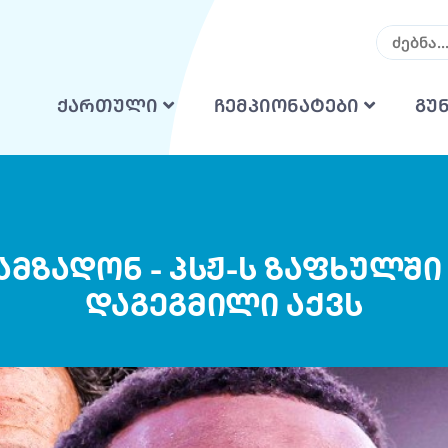
ქართული
ჩემპიონატები
გუ
აამზადონ - პსჟ-ს ზაფხულშ
დაგეგმილი აქვს