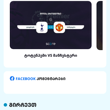
ტოტენჰემი VS მანჩესტერი
FACEBOOK
კომენტარები
გირჩევთ