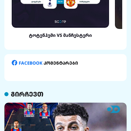
ტოტენჰემი VS მანჩესტერი
FACEBOOK
კომენტარები
გირჩევთ