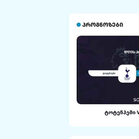
პროგნოზები
ლი VS რეალი
ტოტენჰემი 