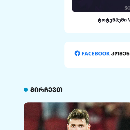
ლი VS რეალი
ტოტენჰემი 
FACEBOOK
კომენ
გირჩევთ