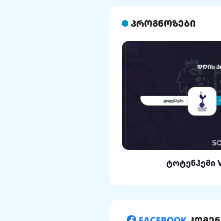
პროგნოზები
ლი VS რეალი
ტოტენჰემი 
FACEBOOK
კომენ