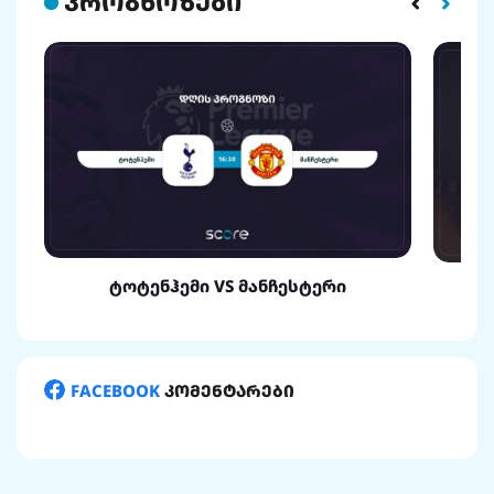
პროგნოზები
ტოტენჰემი VS მანჩესტერი
FACEBOOK
კომენტარები