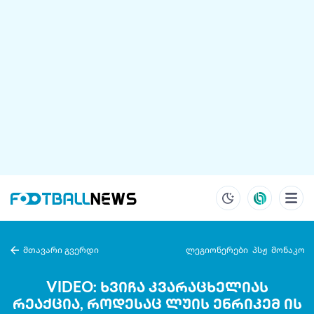
მთავარი გვერდი
ლეგიონერები
პსჟ
მონაკო
VIDEO: ხვიჩა კვარაცხელიას
რეაქცია, როდესაც ლუის ენრიკემ ის