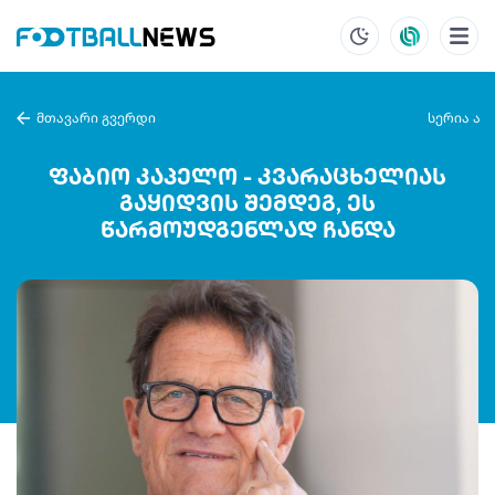
მთავარი გვერდი
სერია ა
ფაბიო კაპელო - კვარაცხელიას
გაყიდვის შემდეგ, ეს
წარმოუდგენლად ჩანდა