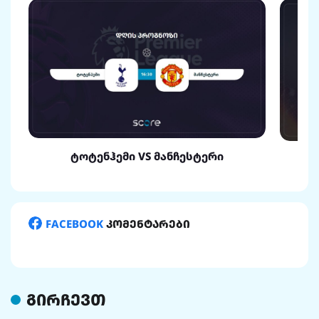
ტოტენჰემი VS მანჩესტერი
FACEBOOK
კომენტარები
გირჩევთ