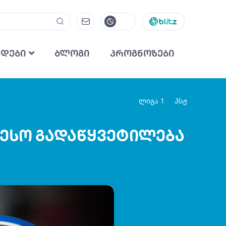
ნდები
ბლოგი
პროგნოზები
ლიგა 1
პსჟ
რესო გადაწყვეტილება