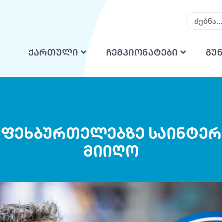
ქართული
ჩემპიონატები
გუ
-ს ფეხბურთელებზე საინტე
მიიღო