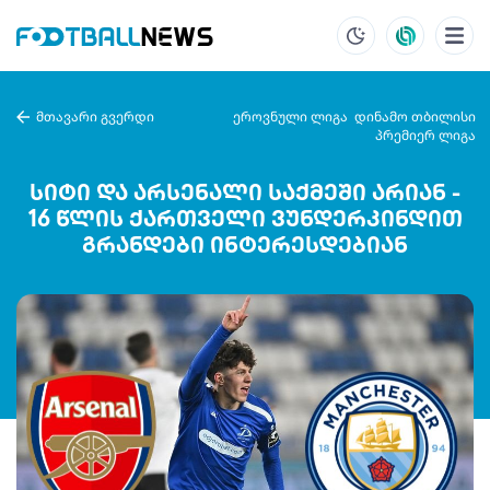
მთავარი გვერდი
ეროვნული ლიგა
დინამო თბილისი
პრემიერ ლიგა
სიტი და არსენალი საქმეში არიან -
16 წლის ქართველი ვუნდერკინდით
გრანდები ინტერესდებიან