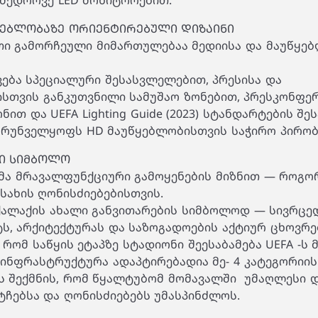
ამედროვე LED მონიტორებით.
ᲧᲔᲑᲚᲝᲑᲐᲖᲔ ᲝᲠᲘᲔᲜᲢᲘᲠᲔᲑᲣᲚᲘ ᲓᲘᲖᲐᲘᲜᲘ
თი გამორჩეული მიმართულებაა მედიისა და მაუწყებ
ება სპეციალური შესასვლელებით, პრესისა და
სთვის განკუთვნილი სამუშაო ზონებით, პრესკონფერ
ნით და UEFA Lighting Guide (2023) სტანდარტების შე
ზრუნველყოფს HD მაუწყებლობისთვის საჭირო პირობ
Ი ᲡᲘᲛᲑᲝᲚᲝ
გმა მრავალფუნქციური გამოყენების მიზნით — როგო
 სახის ღონისძიებებისთვის.
 ქალაქის ახალი განვითარების სიმბოლოდ — სივრცე
ს, არქიტექტურას და საზოგადოების აქტიურ ცხოვრე
 რომ საწყის ეტაპზე სტადიონი შეესაბამება UEFA -ს 
 ინფრასტრუქტურა ადაპტირებადია მე- 4 კატეგორიი
ს შექმნის, რომ წყალტუბომ მომავალში უმაღლესი 
ჩებსა და ღონისძიებებს უმასპინძლოს.