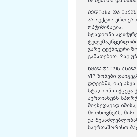
ზონებითა და თან
ᲛᲔᲓᲘᲐᲡᲐ ᲓᲐ ᲛᲐᲣᲬ
პროექტის ერთ-ერ
ოპტიმიზაცია.
სტადიონი აღიჭურვ
ტელემაუწყებლობი
გარე ტექნიკური ზო
განათებით, რაც უ
ᲬᲧᲐᲚᲢᲣᲑᲝᲡ ᲐᲮᲐᲚ
VIP ზონები დაიგე
დღეებში, ისე სხვა
სტადიონი იქცევა
აერთიანებს სპორტ
მიუხედავად იმისა,
მოთხოვნებს, მისი
ეს შესაძლებლობა
საერთაშორისო მატ