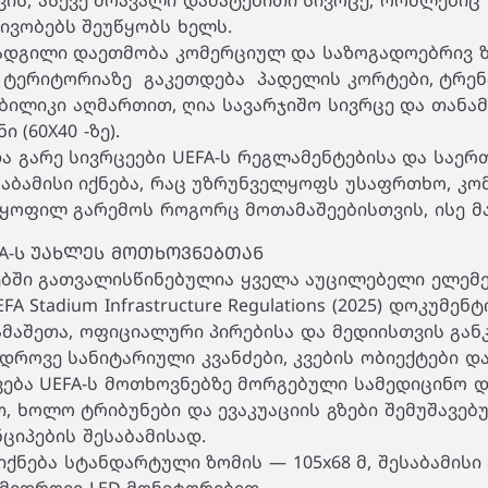
ის, ასევე მრავალი დამატებითი სივრცე, რომლებიც
ივობებს შეუწყობს ხელს.
ადგილი დაეთმობა კომერციულ და საზოგადოებრივ ზ
ს ტერიტორიაზე გაკეთდება პადელის კორტები, ტრე
 ბილიკი აღმართით, ღია სავარჯიშო სივრცე და თანა
 (60X40 -ზე).
ა გარე სივრცეები UEFA-ს რეგლამენტებისა და საე
საბამისი იქნება, რაც უზრუნველყოფს უსაფრთხო, კ
ყოფილ გარემოს როგორც მოთამაშეებისთვის, ისე მ
FA-Ს ᲣᲐᲮᲚᲔᲡ ᲛᲝᲗᲮᲝᲕᲜᲔᲑᲗᲐᲜ
ბში გათვალისწინებულია ყველა აუცილებელი ელემ
 Stadium Infrastructure Regulations (2025) დოკუმენტ
მაშეთა, ოფიციალური პირებისა და მედიისთვის გა
ედროვე სანიტარიული კვანძები, კვების ობიექტები და
ება UEFA-ს მოთხოვნებზე მორგებული სამედიცინო 
 ხოლო ტრიბუნები და ევაკუაციის გზები შემუშავებულ
რინციპების შესაბამისად.
იქნება სტანდარტული ზომის — 105x68 მ, შესაბამისი